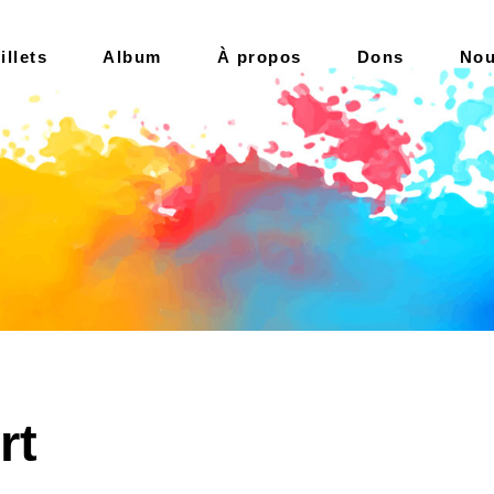
illets
Album
À propos
Dons
Nou
rt