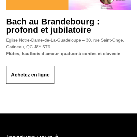
Bach au Brandebourg :
profond et jubilatoire
Église Notre-Dame-de-La-Guadeloupe – 30, rue Saint-Onge,
Gatineau, QC J8Y 5T6
Flûtes, hautbois d’amour, quatuor à cordes et clavecin
Achetez en ligne